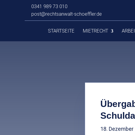
0341 989 73 010
post@rechtsanwalt-schoeffler.de
STARTSEITE
MIETRECHT
ARBE
Übergab
Schulda
18. Dezember