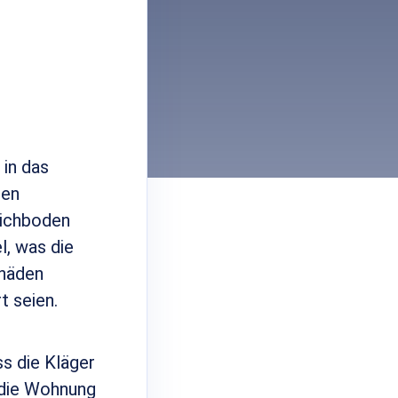
 in das
den
pichboden
l, was die
chäden
t seien.
ss die Kläger
 die Wohnung