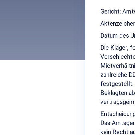
Gericht: Amt
Aktenzeichen
Datum des Ur
Die Kläger, 
Verschlechte
Mietverhältn
zahlreiche D
festgestellt.
Beklagten ab
vertragsgemä
Entscheidung
Das Amtsgeric
kein Recht a