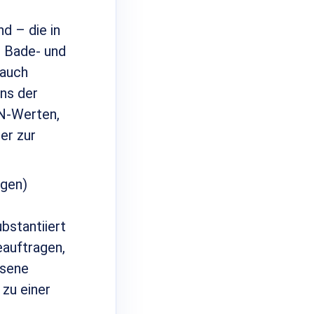
d – die in
 Bade- und
 auch
ens der
N-Werten,
er zur
igen)
bstantiiert
eauftragen,
ssene
zu einer