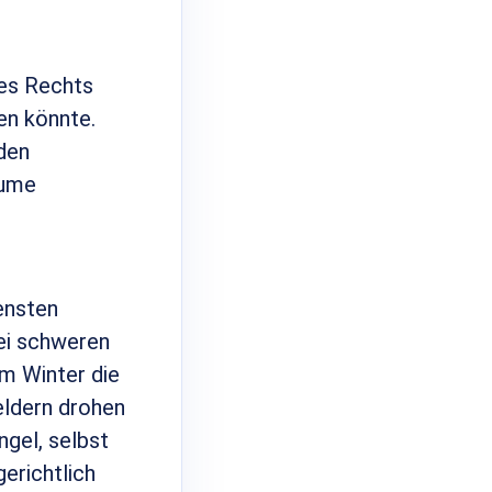
des Rechts
en könnte.
den
äume
ensten
bei schweren
im Winter die
eldern drohen
gel, selbst
erichtlich