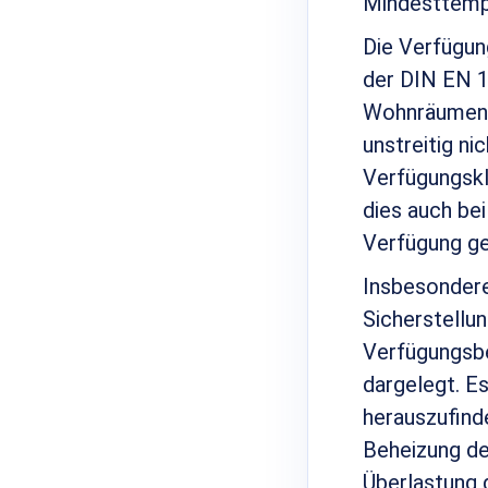
Mindesttemp
Die Verfügun
der DIN EN 1
Wohnräumen –
unstreitig ni
Verfügungsk
dies auch be
Verfügung ge
Insbesondere 
Sicherstellu
Verfügungsbek
dargelegt. E
herauszufind
Beheizung d
Überlastung 