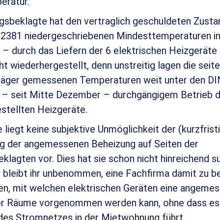
eratur.
gsbeklagte hat den vertraglich geschuldeten Zustan
2381 niedergeschriebenen Mindesttemperaturen in
 durch das Liefern der 6 elektrischen Heizgeräte
cht wiederhergestellt, denn unstreitig lagen die seit
läger gemessenen Temperaturen weit unter den DI
i – seit Mitte Dezember – durchgängigem Betrieb d
stellten Heizgeräte.
liegt keine subjektive Unmöglichkeit der (kurzfrist
ng der angemessenen Beheizung auf Seiten der
lagten vor. Dies hat sie schon nicht hinreichend su
s bleibt ihr unbenommen, eine Fachfirma damit zu b
en, mit welchen elektrischen Geräten eine angeme
er Räume vorgenommen werden kann, ohne dass es 
des Stromnetzes in der Mietwohnung führt.