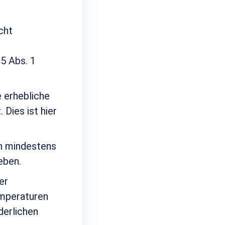
cht
5 Abs. 1
 erhebliche
 Dies ist hier
n mindestens
eben.
er
emperaturen
derlichen