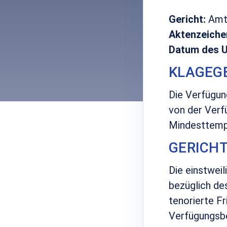
Gericht:
Amts
Aktenzeiche
Datum des Ur
KLAGEG
Die Verfügun
von der Verf
Mindesttempe
GERICH
Die einstwei
bezüglich de
tenorierte Fr
Verfügungsbe